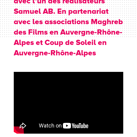
avec l’un des réalisateurs
Samuel AB. En partenariat
avec les associations Maghreb
des Films en Auvergne-Rhône-
Alpes et Coup de Soleil en
Auvergne-Rhône-Alpes