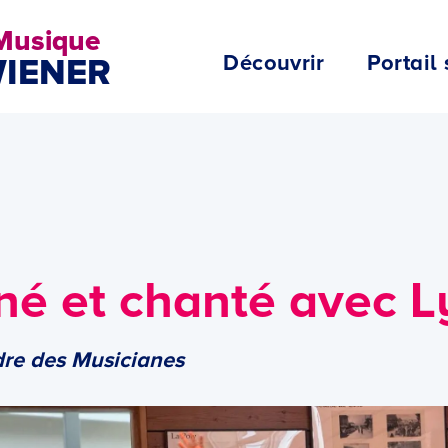
 Musique
Découvrir
Portail 
WIENER
né et chanté avec L
re des Musicianes