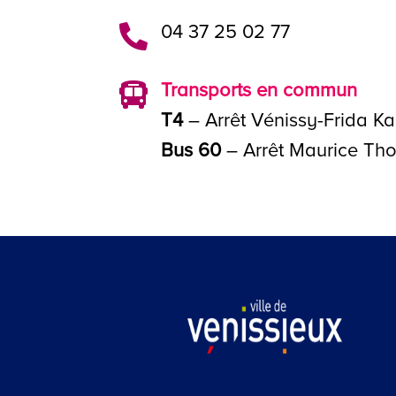
04 37 25 02 77

Transports en commun

T4
– Arrêt Vénissy-Frida Ka
Bus 60
– Arrêt Maurice Tho