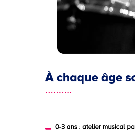
À chaque âge s
……….
0-3 ans
:
atelier musical pa