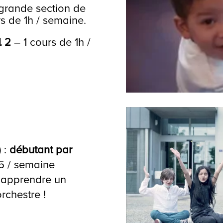
rande section de
s de 1h / semaine.
l 2
– 1 cours de 1h /
 :
débutant par
5 / semaine
 apprendre un
rchestre !