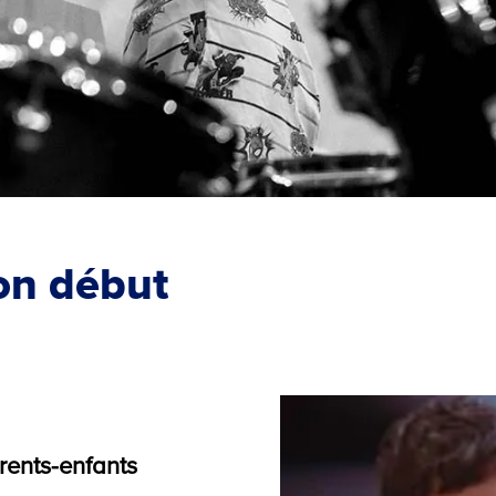
on début
rents-enfants