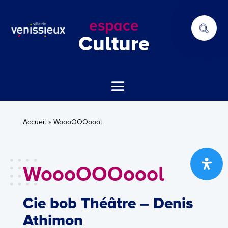
espace
Culture
Accueil
»
WoooOOOoool
WoooOOOoool
Cie bob Théâtre –
Denis
Athimon