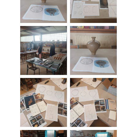
teinture naturelle, à l’enregistrement
sonore et autres techniques
susceptibles de soutenir la figuration
de ses recherches.
Elle a récement été nominée pour le
Prix ICART Artistik Rezo et a participé
aux residences d’été de la Cherche
(Normandie), ainsi qu’a la résidence
Création en cours avec les Ateliers
Médicis (Torcy) où elle a développé un
travail sur la perception de l’autre
qu’humain.e grenouille dans la
continuité de son récent subside de
recherche au ICA Kyoto (Kyoto Institute
for Contemporary Art – Japon). Ses
expositions récentes comprennent
l’exposition en duo Stories of a frog in
a field à Yuge Higashiyama (Jp), les
expositions collectives Nature 2023 au
musée CICA (Ko), BEING – Earth as
event à l’Instituo terra y memoria (Pt),
Hydrographism avec son collectif LIMB
au
Brighton CCA Dorset Place (UK),