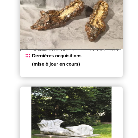
10 x 30 x 15 cm." title="Florian Mermin : "Les Ballades", 2019, céramiques émaillée, 10 x 30 x 15 cm." srcset="https://culture.venissieux.fr/wp-content/uploads/sites/2/2025/08/20250711_113937-scaled.jpg 2560w, https://culture.venissieux.fr/wp-content/uploads/sites/2/2025/08/20250711_113937-1280x908.jpg 1280w, https://culture.venissieux.fr/wp-content/uploads/sites/2/2025/08/20250711_113937-980x695.jpg 980w, https://culture.venissieux.fr/wp-content/uploads/sites/2/2025/08/20250711_113937-480x340.jpg 480w" sizes="(min-width: 0px) and (max-width: 480px) 480px, (min-width: 481px) and (max-width: 980px) 980px, (min-width: 981px) and (max-width: 1280px) 1280px, (min-width: 1281px) 2560px, 100vw" class="wp-image-48598 webpexpress-processed">
Dernières acquisitions
(mise à jour en cours)